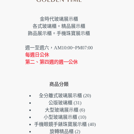
金時代玻璃展示櫃
各式玻璃櫃。精品展示櫃
飾品展示櫃。手機珠寶展示櫃
週一至週六，AM10:00~PM07:00
每週日公休
第二、第四週的週一公休
商品分類
20
全分離式玻璃展示櫃
20
個
31
公版玻璃櫃
31
個
產
6
大型玻璃展示櫃
6
產
個
品
10
小型玻璃展示櫃
10
品
產
個
40
手機眼鏡手錶珠寶展示櫃
40
品
產
個
2
旋轉精品櫃
2