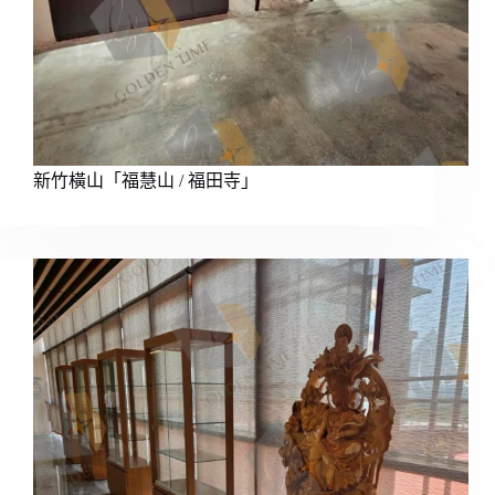
新竹橫山「福慧山 / 福田寺」