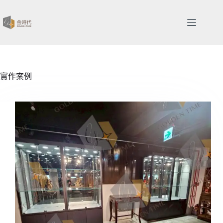
跳
至
主
要
內
容
實作案例