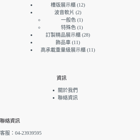
個
品
產
12
槽版展示櫃
12
產
個
品
2
波音軟片
2
個
品
產
1
一般色
1
產
個
品
1
特殊色
1
品
產
個
28
訂製精品展示櫃
28
品
產
個
11
飾品車
11
個
品
產
11
高承載重量級展示櫃
11
產
品
個
品
產
品
資訊
關於我們
聯絡資訊
聯絡資訊
客服：04-23939595