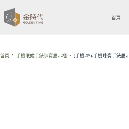
跳
至
主
首頁
要
內
容
首頁
手機眼鏡手錶珠寶展示櫃
(手機-05)-手機珠寶手錶展