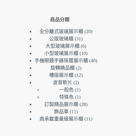
商品分類
20
全分離式玻璃展示櫃
20
個
31
公版玻璃櫃
31
個
產
6
大型玻璃展示櫃
6
產
個
品
10
小型玻璃展示櫃
10
品
產
個
40
手機眼鏡手錶珠寶展示櫃
40
品
產
個
2
旋轉精品櫃
2
個
品
產
12
槽版展示櫃
12
產
個
品
2
波音軟片
2
個
品
產
1
一般色
1
產
個
品
1
特殊色
1
品
產
個
28
訂製精品展示櫃
28
品
產
個
11
飾品車
11
個
品
產
11
高承載重量級展示櫃
11
產
品
個
品
產