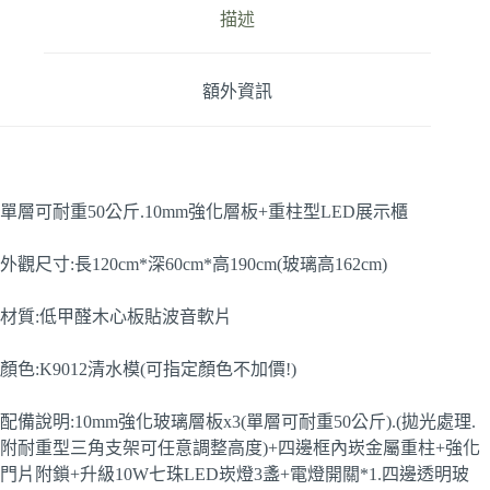
描述
額外資訊
單層可耐重50公斤.10mm強化層板+重柱型LED展示櫃
外觀尺寸:長120cm*深60cm*高190cm(玻璃高162cm)
材質:低甲醛木心板貼波音軟片
顏色:K9012清水模(可指定顏色不加價!)
配備說明:10mm強化玻璃層板x3(單層可耐重50公斤).(拋光處理.
附耐重型三角支架可任意調整高度)+四邊框內崁金屬重柱+強化
門片附鎖+升級10W七珠LED崁燈3盞+電燈開關*1.四邊透明玻