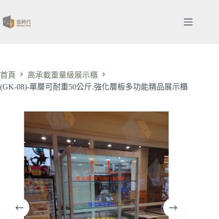
跳
至
主
要
內
容
首頁
高承載重量級展示櫃
(GK-08)-單層可耐重50公斤.強化層板多功能精品展示櫃