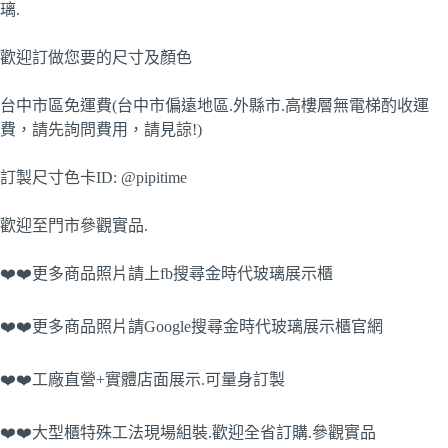
璃.
歡迎訂做您要的尺寸及顏色
台中市區免運費(台中市偏遠地區.外縣市.高樓層無電梯酌收運
費，請先詢問費用，請見諒!)
訂製尺寸色卡ID: @pipitime
歡迎至門市參觀實品.
❤️❤️更多商品照片請上fb搜尋金時代玻璃展示櫃
❤️❤️更多商品照片請Google搜尋金時代玻璃展示櫃官網
❤️❤️工廠直營+實體店面展示.可量身訂製
❤️❤️大型櫃特殊工法現場組裝.歡迎全省訂購.參觀實品