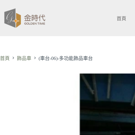
跳
至
主
首頁
要
內
容
首頁
飾品車
(車台-06)-多功能飾品車台