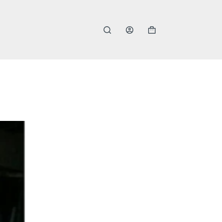
購
物
車