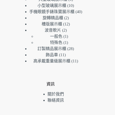
產
個
品
10
小型玻璃展示櫃
10
品
產
個
40
手機眼鏡手錶珠寶展示櫃
40
品
產
個
2
旋轉精品櫃
2
個
品
產
12
槽版展示櫃
12
產
個
品
2
波音軟片
2
個
品
產
1
一般色
1
產
個
品
1
特殊色
1
品
產
個
28
訂製精品展示櫃
28
品
產
個
11
飾品車
11
個
品
產
11
高承載重量級展示櫃
11
產
品
個
品
產
品
資訊
關於我們
聯絡資訊