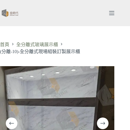
跳
至
主
要
內
容
首頁
全分離式玻璃展示櫃
(分離-10)-全分離式現場組裝訂製展示櫃