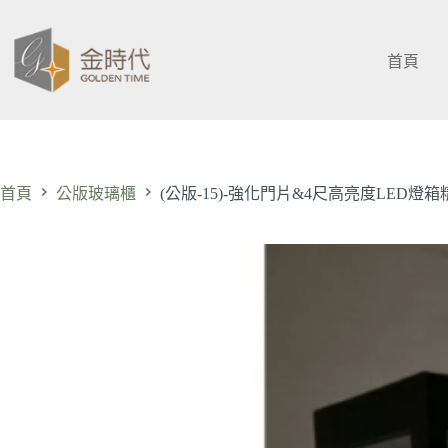
跳
至
主
首頁
要
內
容
首頁
公版玻璃櫃
(公版-15)-強化門片&4尺高亮度LED燈