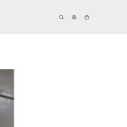
購
物
車