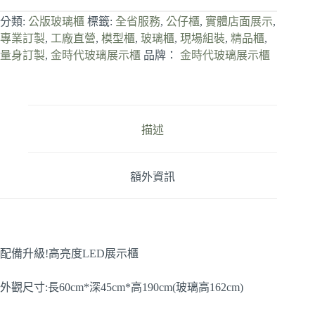
分類:
公版玻璃櫃
標籤:
全省服務
,
公仔櫃
,
實體店面展示
,
專業訂製
,
工廠直營
,
模型櫃
,
玻璃櫃
,
現場組裝
,
精品櫃
,
量身訂製
,
金時代玻璃展示櫃
品牌：
金時代玻璃展示櫃
描述
額外資訊
配備升級!高亮度LED展示櫃
外觀尺寸:長60cm*深45cm*高190cm(玻璃高162cm)