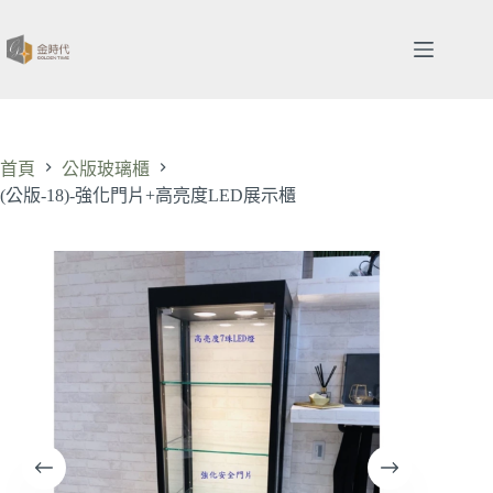
跳
至
主
要
內
容
首頁
公版玻璃櫃
(公版-18)-強化門片+高亮度LED展示櫃