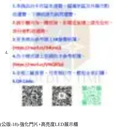
(公版-18)-強化門片+高亮度LED展示櫃