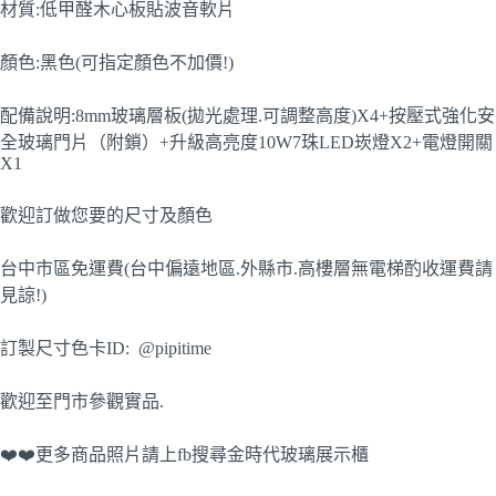
材質:低甲醛木心板貼波音軟片
顏色:黑色(可指定顏色不加價!)
配備說明:8mm玻璃層板(拋光處理.可調整高度)X4+按壓式強化安
全玻璃門片（附鎖）+升級高亮度10W7珠LED崁燈X2+電燈開關
X1
歡迎訂做您要的尺寸及顏色
台中市區免運費(台中偏遠地區.外縣市.高樓層無電梯酌收運費請
見諒!)
訂製尺寸色卡ID: @pipitime
歡迎至門市參觀實品.
❤️❤️更多商品照片請上fb搜尋金時代玻璃展示櫃