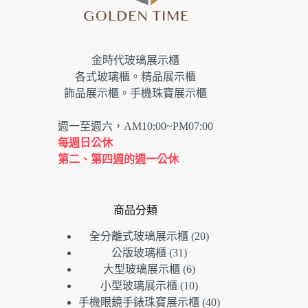
金時代玻璃展示櫃
各式玻璃櫃。精品展示櫃
飾品展示櫃。手機珠寶展示櫃
週一至週六，AM10:00~PM07:00
每週日公休
第二、第四週的週一公休
商品分類
20
全分離式玻璃展示櫃
20
個
31
公版玻璃櫃
31
個
產
6
大型玻璃展示櫃
6
產
個
品
10
小型玻璃展示櫃
10
品
產
個
40
手機眼鏡手錶珠寶展示櫃
40