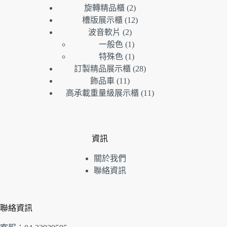
品
產
個
2
旋轉精品櫃
2
個
品
產
12
槽版展示櫃
12
產
個
品
2
波音軟片
2
個
品
產
1
一般色
1
產
個
品
1
特殊色
1
品
產
個
28
訂製精品展示櫃
28
品
產
個
11
飾品車
11
個
品
產
11
高承載重量級展示櫃
11
產
品
個
品
產
品
資訊
關於我們
聯絡資訊
聯絡資訊