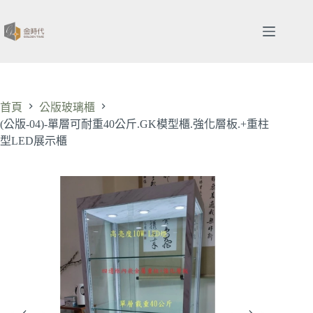
跳
至
主
要
內
容
首頁
公版玻璃櫃
(公版-04)-單層可耐重40公斤.GK模型櫃.強化層板.+重柱
型LED展示櫃