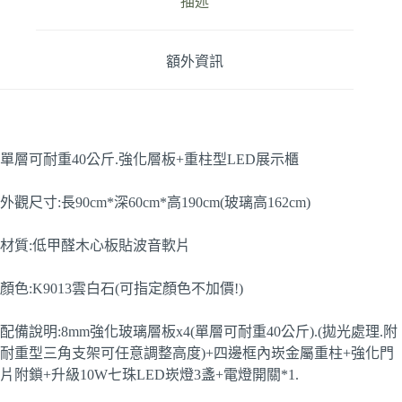
描述
額外資訊
單層可耐重40公斤.強化層板+重柱型LED展示櫃
外觀尺寸:長90cm*深60cm*高190cm(玻璃高162cm)
材質:低甲醛木心板貼波音軟片
顏色:K9013雲白石(可指定顏色不加價!)
配備說明:8mm強化玻璃層板x4(單層可耐重40公斤).(拋光處理.附
耐重型三角支架可任意調整高度)+四邊框內崁金屬重柱+強化門
片附鎖+升級10W七珠LED崁燈3盞+電燈開關*1.