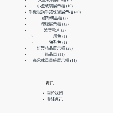
產
個
品
10
小型玻璃展示櫃
10
品
產
個
40
手機眼鏡手錶珠寶展示櫃
40
品
產
個
2
旋轉精品櫃
2
個
品
產
12
槽版展示櫃
12
產
個
品
2
波音軟片
2
個
品
產
1
一般色
1
產
個
品
1
特殊色
1
品
產
個
28
訂製精品展示櫃
28
品
產
個
11
飾品車
11
個
品
產
11
高承載重量級展示櫃
11
產
品
個
品
產
品
資訊
關於我們
聯絡資訊