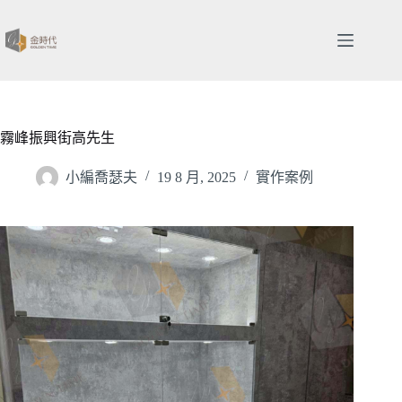
跳
至
主
要
內
容
霧峰振興街高先生
小編喬瑟夫
19 8 月, 2025
實作案例