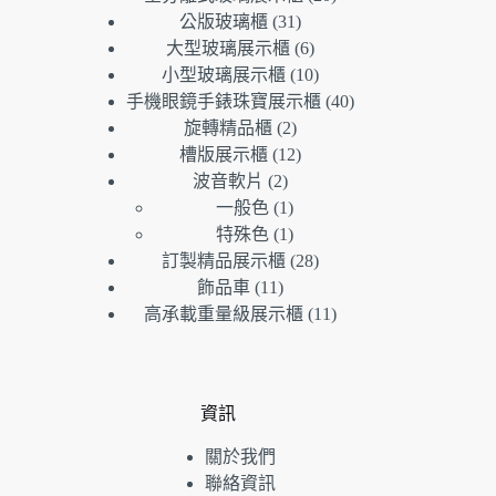
個
31
公版玻璃櫃
31
個
產
6
大型玻璃展示櫃
6
產
個
品
10
小型玻璃展示櫃
10
品
產
個
40
手機眼鏡手錶珠寶展示櫃
40
品
產
個
2
旋轉精品櫃
2
個
品
產
12
槽版展示櫃
12
產
個
品
2
波音軟片
2
個
品
產
1
一般色
1
產
個
品
1
特殊色
1
品
產
個
28
訂製精品展示櫃
28
品
產
個
11
飾品車
11
個
品
產
11
高承載重量級展示櫃
11
產
品
個
品
產
品
資訊
關於我們
聯絡資訊