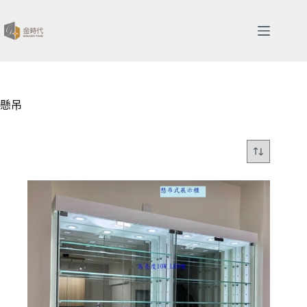
跳
至
主
要
內
容
懸吊