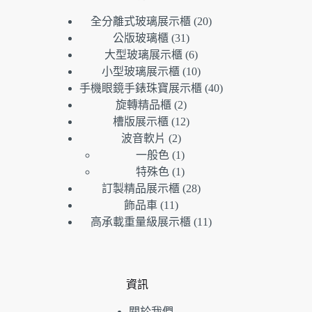
20
全分離式玻璃展示櫃
20
個
31
公版玻璃櫃
31
個
產
6
大型玻璃展示櫃
6
產
個
品
10
小型玻璃展示櫃
10
品
產
個
40
手機眼鏡手錶珠寶展示櫃
40
品
產
個
2
旋轉精品櫃
2
個
品
產
12
槽版展示櫃
12
產
個
品
2
波音軟片
2
個
品
產
1
一般色
1
產
個
品
1
特殊色
1
品
產
個
28
訂製精品展示櫃
28
品
產
個
11
飾品車
11
個
品
產
11
高承載重量級展示櫃
11
產
品
個
品
產
品
資訊
關於我們