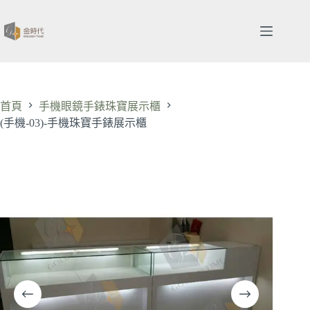
跳
至
主
要
內
容
首頁
手機眼鏡手錶珠寶展示櫃
(手機-03)-手機珠寶手錶展示櫃