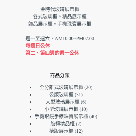
金時代玻璃展示櫃
各式玻璃櫃。精品展示櫃
飾品展示櫃。手機珠寶展示櫃
週一至週六，AM10:00~PM07:00
每週日公休
第二、第四週的週一公休
商品分類
20
全分離式玻璃展示櫃
20
個
31
公版玻璃櫃
31
個
產
6
大型玻璃展示櫃
6
產
個
品
10
小型玻璃展示櫃
10
品
產
個
40
手機眼鏡手錶珠寶展示櫃
40
品
產
個
2
旋轉精品櫃
2
個
品
產
12
槽版展示櫃
12