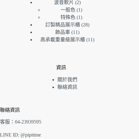
產
個
品
2
波音軟片
2
個
品
產
1
一般色
1
產
個
品
1
特殊色
1
品
產
個
28
訂製精品展示櫃
28
品
產
個
11
飾品車
11
個
品
產
11
高承載重量級展示櫃
11
產
品
個
品
產
品
資訊
關於我們
聯絡資訊
聯絡資訊
客服：04-23939595
LINE ID: @pipitime