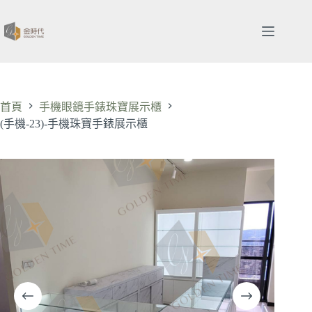
跳
至
主
要
內
容
首頁
手機眼鏡手錶珠寶展示櫃
(手機-23)-手機珠寶手錶展示櫃