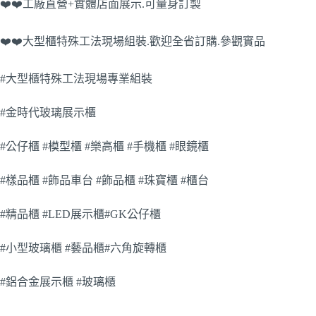
❤️❤️工廠直營+實體店面展示.可量身訂製
❤️❤️大型櫃特殊工法現場組裝.歡迎全省訂購.參觀實品
#大型櫃特殊工法現場專業組裝
#金時代玻璃展示櫃
#公仔櫃 #模型櫃 #樂高櫃 #手機櫃 #眼鏡櫃
#樣品櫃 #飾品車台 #飾品櫃 #珠寶櫃 #櫃台
#精品櫃 #LED展示櫃#GK公仔櫃
#小型玻璃櫃 #藝品櫃#六角旋轉櫃
#鋁合金展示櫃 #玻璃櫃