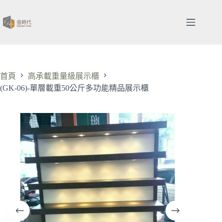
跳
至
主
要
內
容
首頁
高承載重量級展示櫃
(GK-06)-單層載重50公斤多功能精品展示櫃