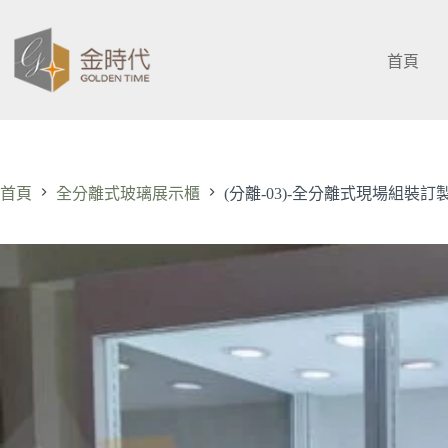
跳
至
主
首頁
要
內
容
首頁
全分離式玻璃展示櫃
(分離-03)-全分離式現場組裝訂