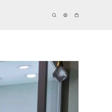
購
物
車