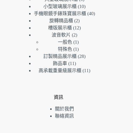
產
個
品
10
小型玻璃展示櫃
10
品
產
個
40
手機眼鏡手錶珠寶展示櫃
40
品
產
個
2
旋轉精品櫃
2
個
品
產
12
槽版展示櫃
12
產
個
品
2
波音軟片
2
個
品
產
1
一般色
1
產
個
品
1
特殊色
1
品
產
個
28
訂製精品展示櫃
28
品
產
個
11
飾品車
11
個
品
產
11
高承載重量級展示櫃
11
產
品
個
品
產
品
資訊
關於我們
聯絡資訊