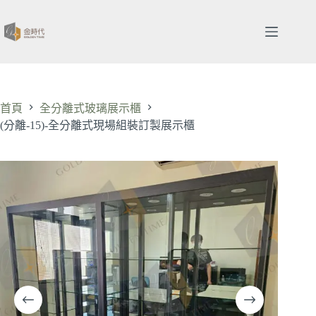
跳
至
主
要
內
容
首頁
全分離式玻璃展示櫃
(分離-15)-全分離式現場組裝訂製展示櫃