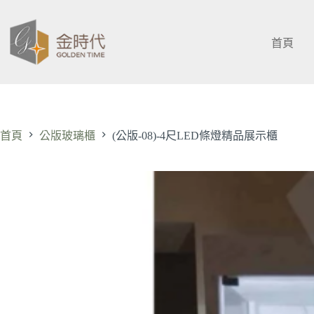
跳
至
主
首頁
要
內
容
首頁
公版玻璃櫃
(公版-08)-4尺LED條燈精品展示櫃