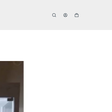
購
物
車