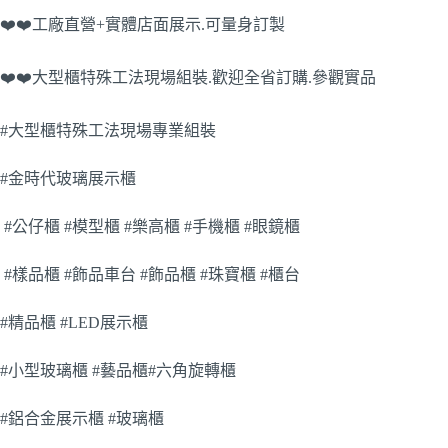
❤️❤️工廠直營+實體店面展示.可量身訂製
❤️❤️大型櫃特殊工法現場組裝.歡迎全省訂購.參觀實品
#大型櫃特殊工法現場專業組裝
#金時代玻璃展示櫃
#公仔櫃 #模型櫃 #樂高櫃 #手機櫃 #眼鏡櫃
#樣品櫃 #飾品車台 #飾品櫃 #珠寶櫃 #櫃台
#精品櫃 #LED展示櫃
#小型玻璃櫃 #藝品櫃#六角旋轉櫃
#鋁合金展示櫃 #玻璃櫃