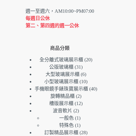
週一至週六，AM10:00~PM07:00
每週日公休
第二、第四週的週一公休
商品分類
20
全分離式玻璃展示櫃
20
個
31
公版玻璃櫃
31
個
產
6
大型玻璃展示櫃
6
產
個
品
10
小型玻璃展示櫃
10
品
產
個
40
手機眼鏡手錶珠寶展示櫃
40
品
產
個
2
旋轉精品櫃
2
個
品
產
12
槽版展示櫃
12
產
個
品
2
波音軟片
2
個
品
產
1
一般色
1
產
個
品
1
特殊色
1
品
產
個
28
訂製精品展示櫃
28