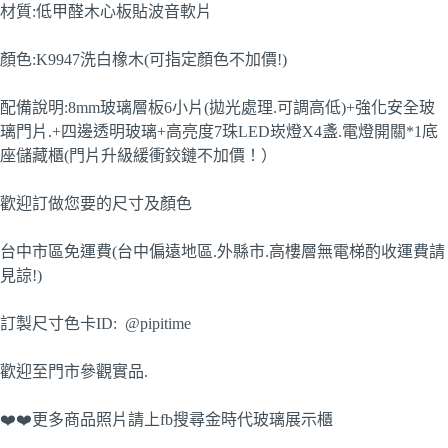
材質:低甲醛木心板貼波音軟片
顏色:K9947洗白橡木(可指定顏色不加價!)
配備說明:8mm玻璃層板6小片(拋光處理.可調高低)+強化安全玻
璃門片.+四邊透明玻璃+高亮度7珠LED崁燈X4盞.電燈開關*1底
座儲藏櫃(門片升級緩衝鉸鏈不加價！）
歡迎訂做您要的尺寸及顏色
台中市區免運費(台中偏遠地區.外縣市.高樓層無電梯酌收運費請
見諒!)
訂製尺寸色卡ID: @pipitime
歡迎至門市參觀實品.
❤️❤️更多商品照片請上fb搜尋金時代玻璃展示櫃