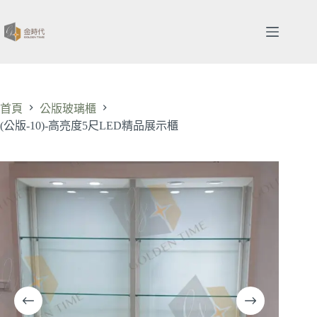
跳
至
主
要
內
容
首頁
公版玻璃櫃
(公版-10)-高亮度5尺LED精品展示櫃