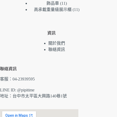
品
產
個
11
飾品車
11
個
品
產
11
高承載重量級展示櫃
11
產
品
個
品
產
品
資訊
關於我們
聯絡資訊
聯絡資訊
客服：04-23939595
LINE ID: @pipitime
地址：
台中市太平區大興路140巷1號