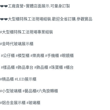
❤️❤️工廠直營+實體店面展示.可量身訂製
❤️❤️大型櫃特殊工法現場組裝.歡迎全省訂購.參觀實品
#大型櫃特殊工法現場專業組裝
#金時代玻璃展示櫃
#公仔櫃 #模型櫃 #樂高櫃 #手機櫃 #眼鏡櫃
#樣品櫃 #飾品車台 #飾品櫃 #珠寶櫃 #櫃台
#精品櫃 #LED展示櫃
#小型玻璃櫃 #藝品櫃#六角旋轉櫃
#鋁合金展示櫃 #玻璃櫃