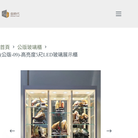
跳
至
主
要
內
容
首頁
公版玻璃櫃
(公版-09)-高亮度5尺LED玻璃展示櫃