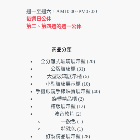
週一至週六，AM10:00~PM07:00
每週日公休
第二、第四週的週一公休
商品分類
20
全分離式玻璃展示櫃
20
個
31
公版玻璃櫃
31
個
產
6
大型玻璃展示櫃
6
產
個
品
10
小型玻璃展示櫃
10
品
產
個
40
手機眼鏡手錶珠寶展示櫃
40
品
產
個
2
旋轉精品櫃
2
個
品
產
12
槽版展示櫃
12
產
個
品
2
波音軟片
2
個
品
產
1
一般色
1
產
個
品
1
特殊色
1
品
產
個
28
訂製精品展示櫃
28