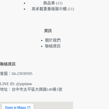
品
產
個
11
飾品車
11
個
品
產
11
高承載重量級展示櫃
11
產
品
個
品
產
品
資訊
關於我們
聯絡資訊
聯絡資訊
客服：04-23939595
LINE ID: @pipitime
地址：
台中市太平區大興路140巷1號