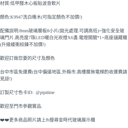
材質:低甲醛木心板貼波音軟片
顏色:K9947洗白橡木(可指定顏色不加價!)
配備說明:8mm玻璃層板8小片(拋光處理.可調高低)+強化安全玻
璃門片.高亮度7珠LED暖白光崁燈X6盞.電燈開關*1+底座儲藏櫃
(升級緩衝絞鍊不加價!)
歡迎訂做您要的尺寸及顏色
台中市區免運費(台中偏遠地區.外縣市.高樓層無電梯酌收運費請
見諒!)
訂製尺寸色卡ID: @pipitime
歡迎至門市參觀實品.
❤️❤️更多商品照片請上fb搜尋金時代玻璃展示櫃