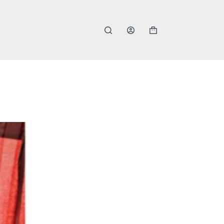
購
物
車