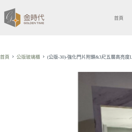
跳
至
主
首頁
要
內
容
首頁
公版玻璃櫃
(公版-30)-強化門片附鎖&3尺五層高亮度