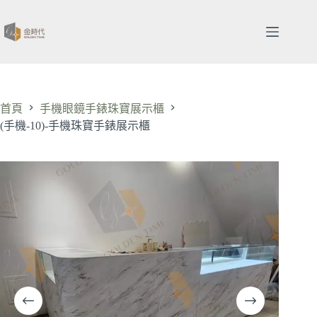
跳
至
主
要
內
容
首頁
手機眼鏡手錶珠寶展示櫃
(手機-10)-手機珠寶手錶展示櫃