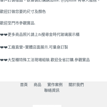
客戶訂製樣品。欲客製訂購請加line: @pipitime 有專人服務。
歡迎訂做您要的尺寸及顏色
歡迎至門市參觀實品.
❤️❤️更多商品照片請上fb搜尋金時代玻璃展示櫃
❤️❤️工廠直營+實體店面展示.可量身訂製
❤️❤️大型櫃特殊工法現場組裝.歡迎全省訂購.參觀實品
首頁
商品
實作案例
關於我們
聯絡資訊