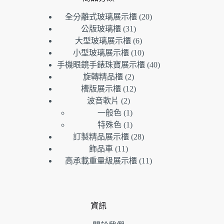
20
全分離式玻璃展示櫃
20
個
31
公版玻璃櫃
31
個
產
6
大型玻璃展示櫃
6
產
個
品
10
小型玻璃展示櫃
10
品
產
個
40
手機眼鏡手錶珠寶展示櫃
40
品
產
個
2
旋轉精品櫃
2
個
品
產
12
槽版展示櫃
12
產
個
品
2
波音軟片
2
個
品
產
1
一般色
1
產
個
品
1
特殊色
1
品
產
個
28
訂製精品展示櫃
28
品
產
個
11
飾品車
11
個
品
產
11
高承載重量級展示櫃
11
產
品
個
品
產
品
資訊